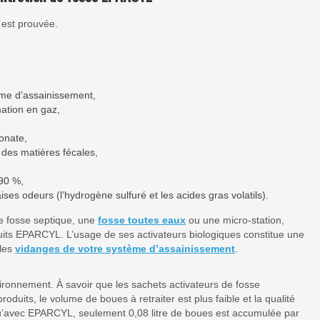
 est prouvée.
me d’assainissement,
mation en gaz,
ionate,
 des matières fécales,
 90 %,
ises odeurs (
l’hydrogène sulfuré et les acides gras volatils).
e fosse septique, une
fosse toutes eaux
ou une micro-station,
roduits EPARCYL. L’usage de ses activateurs biologiques constitue une
 les
vidanges de
votre système d’assainissement
.
ironnement. À savoir que les sachets activateurs de fosse
roduits, le volume de boues à retraiter est plus faible et la qualité
, qu’avec EPARCYL, seulement 0,08 litre de boues est accumulée par